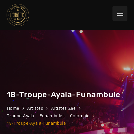
Skip
to
Menu
content
Festival
32eme Festival du 29 Janvier au 1 février
2026
International du
Cirque de Massy
18-Troupe-Ayala-Funambule
Home
Artistes
Artistes 28e
Troupe Ayala – Funambules – Colombie
18-Troupe-Ayala-Funambule