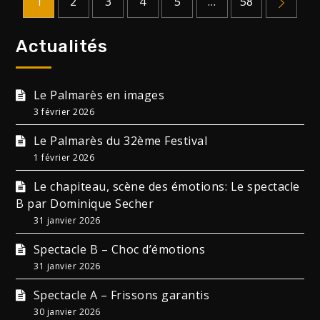
1
2
3
4
5
…
58
Pagination
des
Actualités
publications
Le Palmarès en images
3 février 2026
Le Palmarès du 32ème Festival
1 février 2026
Le chapiteau, scène des émotions: Le spectacle
B par Dominique Secher
31 janvier 2026
Spectacle B – Choc d’émotions
31 janvier 2026
Spectacle A – Frissons garantis
30 janvier 2026