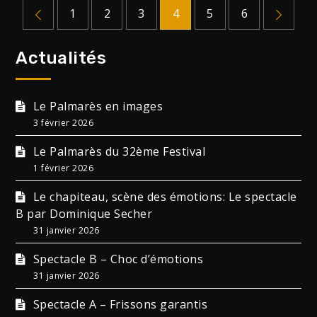
Pagination
1
2
3
4
5
6
des
Actualités
publications
Le Palmarès en images
3 février 2026
Le Palmarès du 32ème Festival
1 février 2026
Le chapiteau, scène des émotions: Le spectacle
B par Dominique Secher
31 janvier 2026
Spectacle B – Choc d’émotions
31 janvier 2026
Spectacle A – Frissons garantis