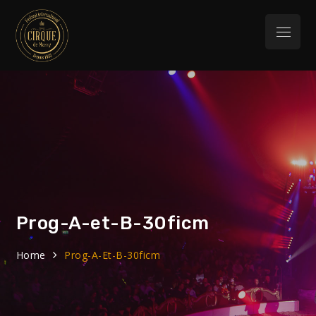
Skip
to
Menu
content
Festival
32eme Festival du 29 Janvier au 1 février
2026
International du
Cirque de Massy
Prog-A-et-B-30ficm
Home
Prog-A-Et-B-30ficm