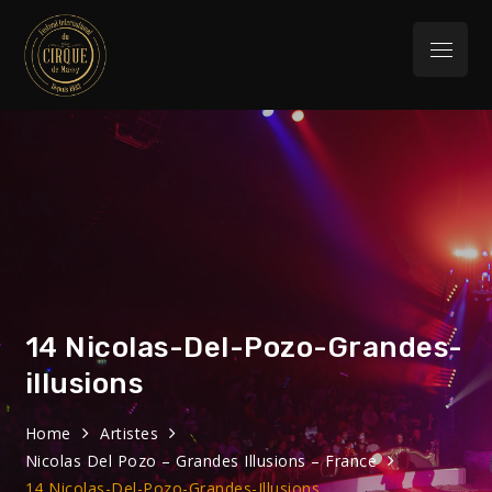
Skip
to
Menu
content
Festival
32eme Festival du 29 Janvier au 1 février
2026
International du
Cirque de Massy
14 Nicolas-Del-Pozo-Grandes-
illusions
Home
Artistes
Nicolas Del Pozo – Grandes Illusions – France
14 Nicolas-Del-Pozo-Grandes-Illusions