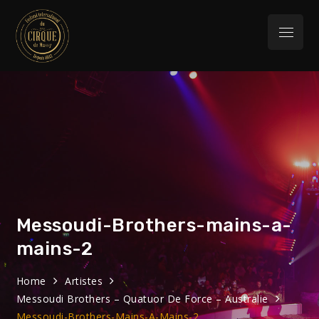
Skip
to
Menu
content
Festival
32eme Festival du 29 Janvier au 1 février
2026
International du
Cirque de Massy
Messoudi-Brothers-mains-a-
mains-2
Home
Artistes
Messoudi Brothers – Quatuor De Force – Australie
Messoudi-Brothers-Mains-A-Mains-2