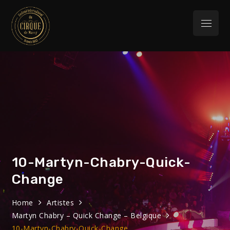
Skip
to
Menu
content
Festival
32eme Festival du 29 Janvier au 1 février
2026
International du
Cirque de Massy
10-Martyn-Chabry-Quick-
Change
Home
Artistes
Martyn Chabry – Quick Change – Belgique
10-Martyn-Chabry-Quick-Change