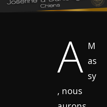
A
M
as
sy
, nous
aurons