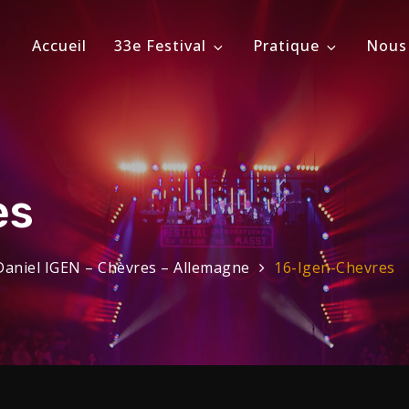
Accueil
33e Festival
Pratique
Nous
ional du Cirque de Massy
évrier 2026
es
Daniel IGEN – Chèvres – Allemagne
16-Igen-Chevres