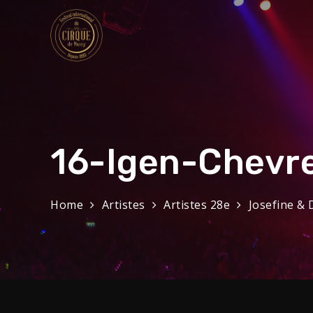
Skip
to
content
Festival Internat
32eme Festival du 29 Janvier au 1 f
16-Igen-Chevr
Home
Artistes
Artistes 28e
Josefine & 