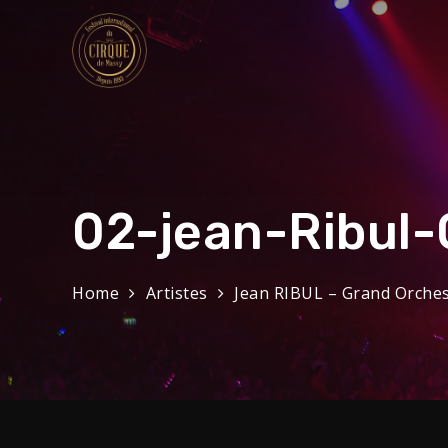
Skip
to
content
Festival Internat
32eme Festival du 29 Janvier au 1 f
02-jean-Ribul-
Home
Artistes
Jean RIBUL – Grand Orches