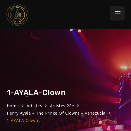
Skip
to
Menu
content
Festival
32eme Festival du 29 Janvier au 1 février
2026
International du
Cirque de Massy
1-AYALA-Clown
Home
Artistes
Artistes 28e
Henry Ayala – The Prince Of Clowns – Venezuela
1-AYALA-Clown