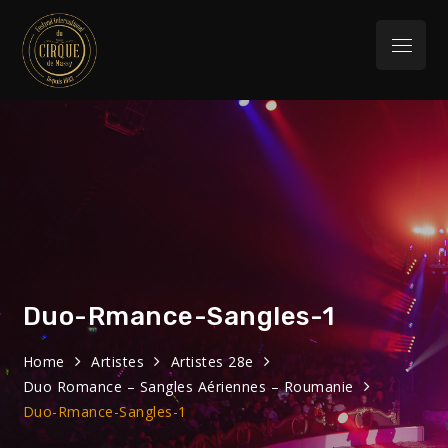
Skip
to
Menu
content
Festival
32eme Festival du 29 Janvier au 1 février
2026
International du
Cirque de Massy
Duo-Rmance-Sangles-1
Home
Artistes
Artistes 28e
Duo Romance – Sangles Aériennes – Roumanie
Duo-Rmance-Sangles-1