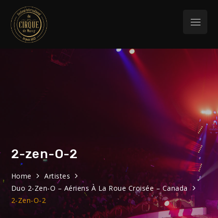
Skip
to
Menu
content
Festival
32eme Festival du 29 Janvier au 1 février
2026
International du
Cirque de Massy
2-zen-O-2
Home
Artistes
Duo 2-Zen-O – Aériens À La Roue Croisée – Canada
2-Zen-O-2