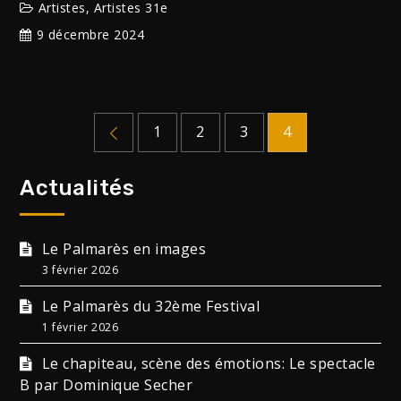
Artistes
,
Artistes 31e
9 décembre 2024
Pagination
1
2
3
4
des
Actualités
publications
Le Palmarès en images
3 février 2026
Le Palmarès du 32ème Festival
1 février 2026
Le chapiteau, scène des émotions: Le spectacle
B par Dominique Secher