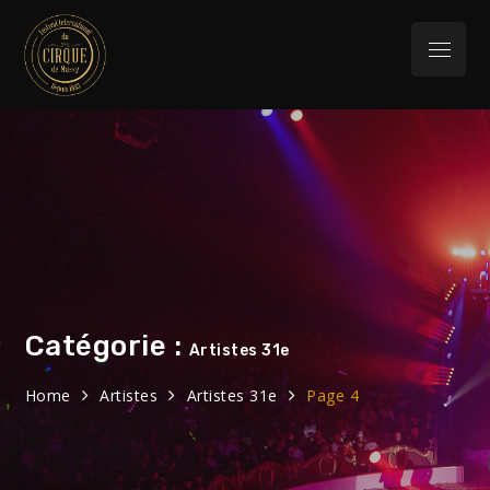
Skip
to
Menu
content
Festival
32eme Festival du 29 Janvier au 1 février
2026
International du
Cirque de Massy
Catégorie :
Artistes 31e
Home
Artistes
Artistes 31e
Page 4