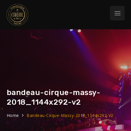
Skip
to
Menu
content
Festival
32eme Festival du 29 Janvier au 1 février
2026
International du
Cirque de Massy
bandeau-cirque-massy-
2018_1144x292-v2
Home
Bandeau-Cirque-Massy-2018_1144x292-V2