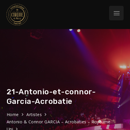
Skip
to
Menu
content
Festival
32eme Festival du 29 Janvier au 1 février
2026
International du
Cirque de Massy
21-Antonio-et-connor-
Garcia-Acrobatie
Home
Artistes
Antonio & Connor GARCIA – Acrobaties – Royaume
Uni