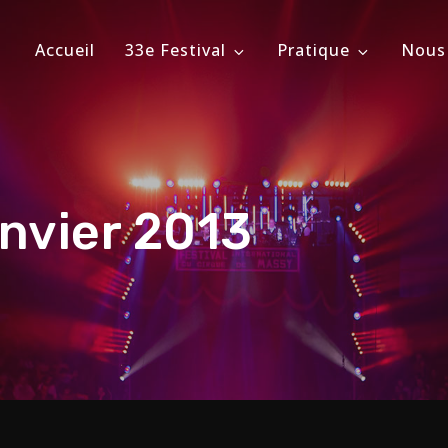
Accueil
33e Festival
Pratique
Nous
ional du Cirque de Massy
évrier 2026
nvier 2013