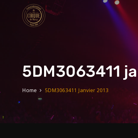
Skip
to
content
Festival Internat
32eme Festival du 29 Janvier au 1 f
5DM3063411 ja
Home
5DM3063411 Janvier 2013