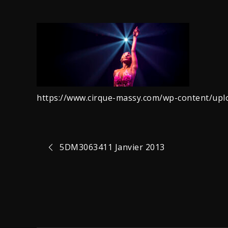
https://www.cirque-massy.com/wp-content/upl
Navigation
5DM3063411 Janvier 2013
de
l’article