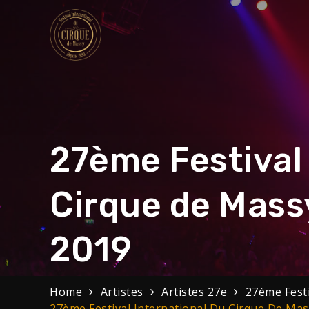
Skip
to
content
Festival Internat
32eme Festival du 29 Janvier au 1 f
27ème Festival 
Cirque de Massy
2019
Home
Artistes
Artistes 27e
27ème Festi
27ème Festival International Du Cirque De Mas