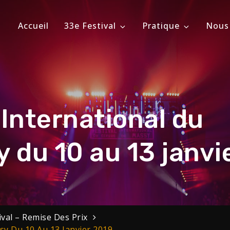
Accueil
33e Festival
Pratique
Nous
ional du Cirque de Massy
évrier 2026
International du
 du 10 au 13 janvi
val – Remise Des Prix
sy Du 10 Au 13 Janvier 2019