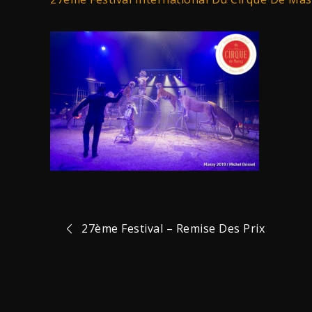
Navigation
27ème Festival – Remise Des Prix
de
l’article