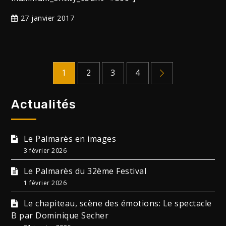
27 janvier 2017
Pagination
1
2
3
4
des
Actualités
publications
Le Palmarès en images
3 février 2026
Le Palmarès du 32ème Festival
1 février 2026
Le chapiteau, scène des émotions: Le spectacle
B par Dominique Secher