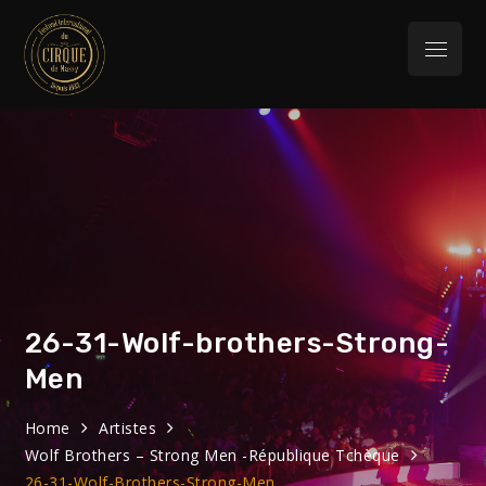
Skip
to
Menu
content
Festival
32eme Festival du 29 Janvier au 1 février
2026
International du
Cirque de Massy
26-31-Wolf-brothers-Strong-
Men
Home
Artistes
Wolf Brothers – Strong Men -République Tchèque
26-31-Wolf-Brothers-Strong-Men