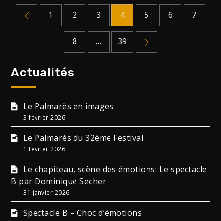
1
2
3
4
5
6
7
Pagination
8
…
39
des
publications
Actualités
Le Palmarès en images
3 février 2026
Le Palmarès du 32ème Festival
1 février 2026
Le chapiteau, scène des émotions: Le spectacle
B par Dominique Secher
31 janvier 2026
Spectacle B – Choc d’émotions