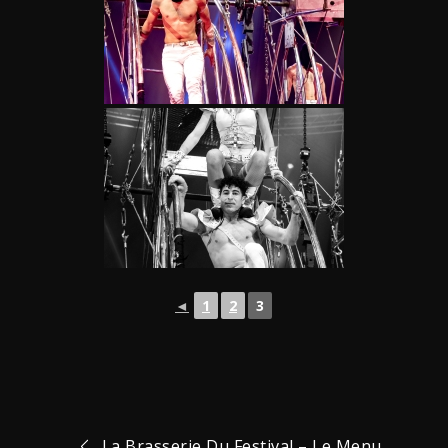
◄
1
2
3
La Brasserie Du Festival – Le Menu