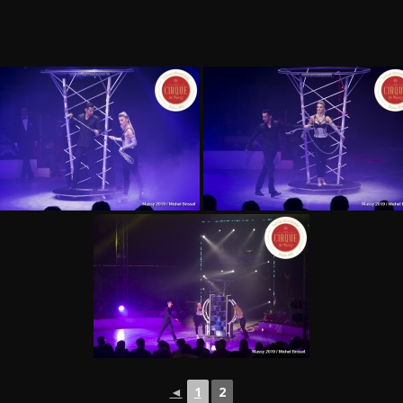
◄
1
2