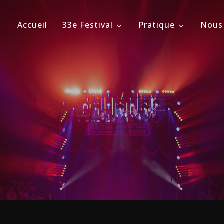
Accueil
33e Festival
Pratique
Nous
ional du Cirque de Massy
évrier 2026