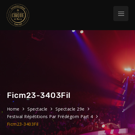
Skip
to
Menu
content
Festival
32eme Festival du 29 Janvier au 1 février
2026
International du
Cirque de Massy
Ficm23-3403Fil
Home
Spectacle
Spectacle 29e
Festival Répétitions Par Frédégom Part 4
Ficm23-3403Fil