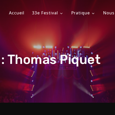
Accueil
33e Festival
Pratique
Nous
ional du Cirque de Massy
évrier 2026
 :
Thomas Piquet