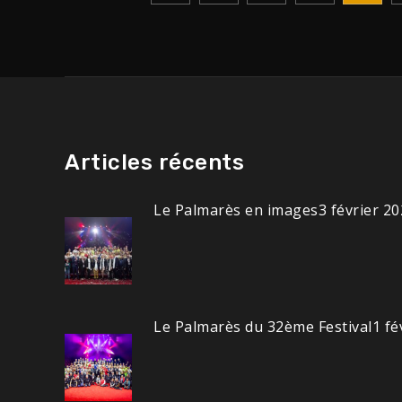
Pagination
des
publications
Articles récents
Le Palmarès en images
3 février 2
Le Palmarès du 32ème Festival
1 fé