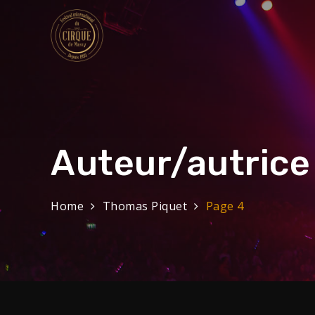
Skip
to
Festival Internat
content
32eme Festival du 29 Janvier au 1 f
Auteur/autrice
Home
Thomas Piquet
Page 4