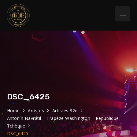
Skip
to
Menu
content
Festival
32eme Festival du 29 Janvier au 1 février
2026
International du
Cirque de Massy
DSC_6425
Home
Artistes
Artistes 32e
Antonín Navrátil – Trapèze Washington – République
Tchèque
DSC_6425