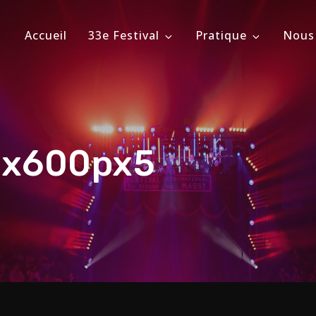
Accueil
33e Festival
Pratique
Nous
ional du Cirque de Massy
évrier 2026
0x600px5