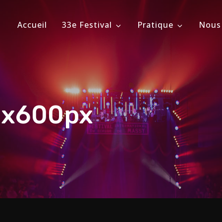
Accueil
33e Festival
Pratique
Nous
ional du Cirque de Massy
évrier 2026
0x600px