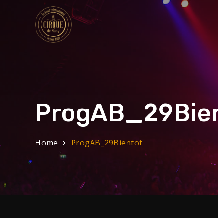
Skip
to
content
Festival Internat
32eme Festival du 29 Janvier au 1 f
ProgAB_29Bie
Home
ProgAB_29Bientot