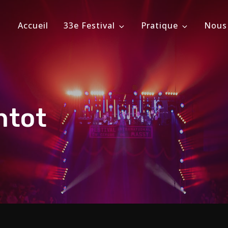
Accueil
33e Festival
Pratique
Nous
ional du Cirque de Massy
évrier 2026
ntot