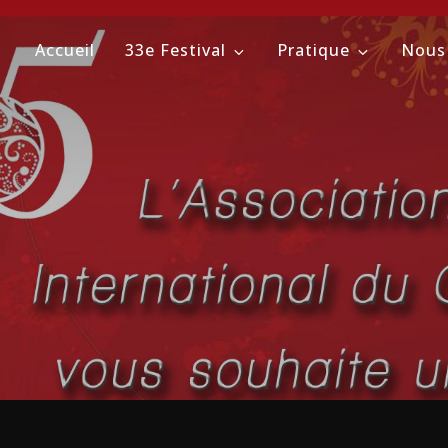
Accueil
33e Festival
Pratique
Nous
ional du Cirque de Massy
évrier 2026