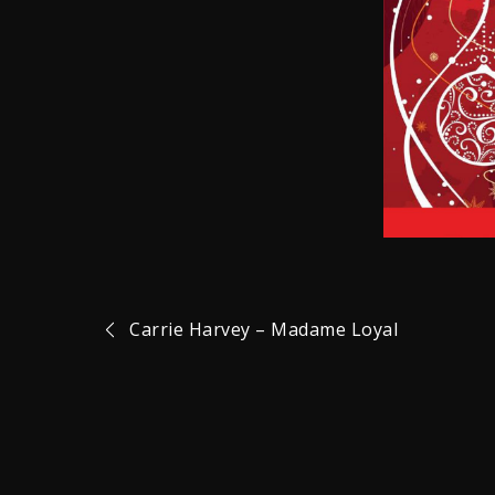
Navigation
Carrie Harvey – Madame Loyal
de
l’article