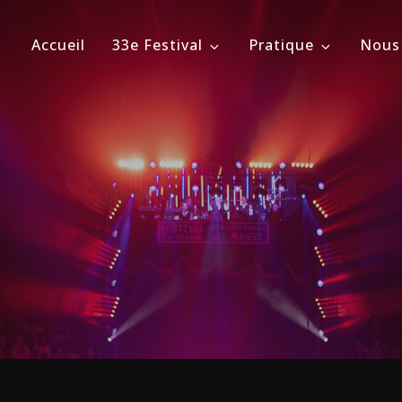
Accueil
33e Festival
Pratique
Nous
ional du Cirque de Massy
évrier 2026